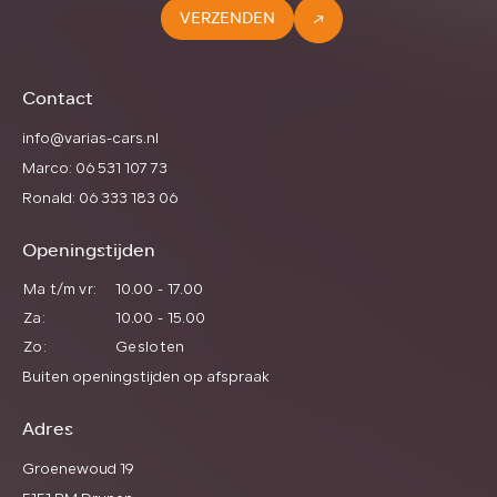
VERZENDEN
Contact
info@varias-cars.nl
Marco: 06 531 107 73
Ronald: 06 333 183 06
Openingstijden
Ma t/m vr:
10.00 - 17.00
Za:
10.00 - 15.00
Zo:
Gesloten
Buiten openingstijden op afspraak
Adres
Groenewoud 19